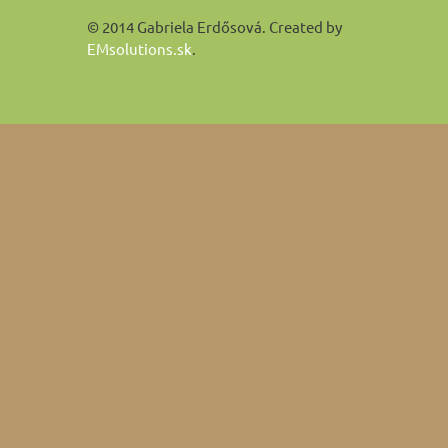
© 2014 Gabriela Erdősová. Created by
EMsolutions.sk
.