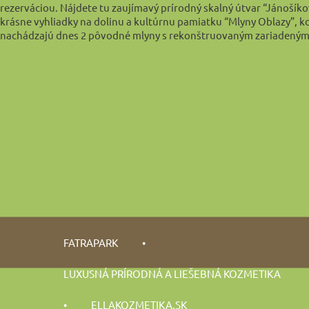
rezerváciou. Nájdete tu zaujímavý prírodný skalný útvar “Jánošíkov
krásne vyhliadky na dolinu a kultúrnu pamiatku “Mlyny Oblazy”, k
nachádzajú dnes 2 pôvodné mlyny s rekonštruovaným zariadeným
FATRAPARK
•
LUXUSNÁ PRÍRODNÁ A LIEŠEBNÁ KOZMETIKA
•
ELLAKOZMETIKA.SK