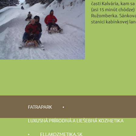
časti Kalvária, kam s
(asi 15 minút chôdze)
Ružomberka. Sánkovač
stanici kabínkovej la
FATRAPARK
•
LUXUSNÁ PRÍRODNÁ A LIEŠEBNÁ KOZMETIKA
•
ELLAKOZMETIKA.SK