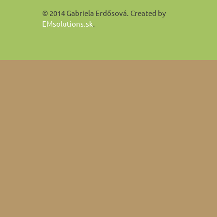
© 2014 Gabriela Erdősová. Created by
EMsolutions.sk
.