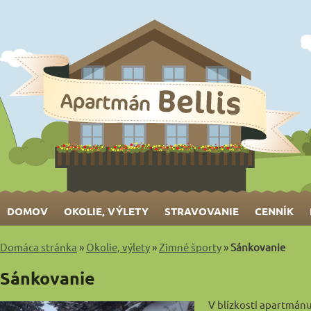
DOMOV
OKOLIE, VÝLETY
STRAVOVANIE
CENNÍK
Domáca stránka
»
Okolie, výlety
»
Zimné športy
»
Sánkovanie
Sánkovanie
V blízkosti apartmán